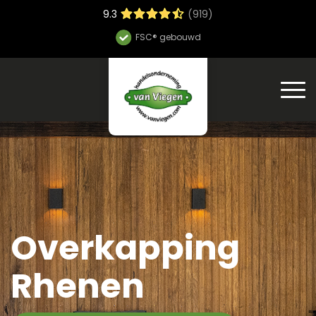
9.3
(919)
Hoge bouwsnelheid
Overkapping
Rhenen