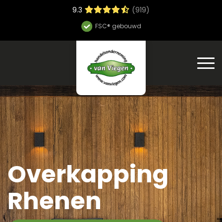
9.3
(919)
Hoge bouwsnelheid
Overkapping
Rhenen