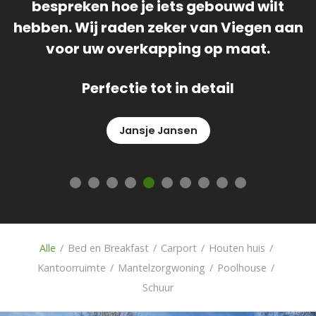
veranda geplaatst is ! Team van Viegen
heeft het gehele proces meer dan waar
an
gemaakt ! We zijn ontzettend blij met
onze veranda , dus laat die zon nu maar
komen
René
Alle
/
Bed en Breakfast
/
Carport
/
Houten huis
/
Kantoorruimte
/
Mantelzorgwoning
/
Poolhouse
/
Schuur