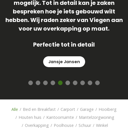
dat onze langverwachte schuur/
veranda geplaatst is ! Team van Viegen
heeft het gehele proces meer dan waar
an
gemaakt ! We zijn ontzettend blij met
onze veranda , dus laat die zon nu maar
komen
René
Alle
/
Bed en Breakfast
/
Carport
/
Garage
/
Hooiberg
/
Houten huis
/
Kantoorruimte
/
Mantelzorgwoning
/
Overkapping
/
Poolhouse
/
Schuur
/
Winkel