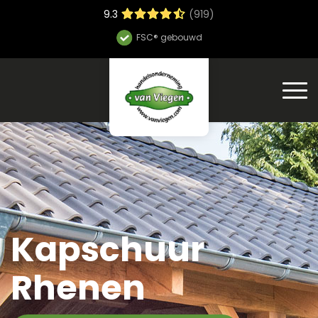
9.3
(919)
Hoge bouwsnelheid
Kapschuur
Rhenen