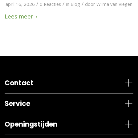
/
/
/
april 16, 2026
0 Reacties
in
Blog
door
Wilma van Viegen
Lees meer
Contact
Service
Openingstijden