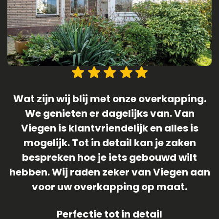
.
1 April 2019 (geen grap) was de datum
dat onze langverwachte schuur/
veranda geplaatst is ! Team van Viegen
heeft het gehele proces meer dan waar
an
gemaakt ! We zijn ontzettend blij met
onze veranda , dus laat die zon nu maar
komen