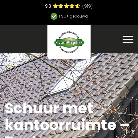
9.3
(919)
Hoge bouwsnelheid
Schuur met
kantoorruimte –