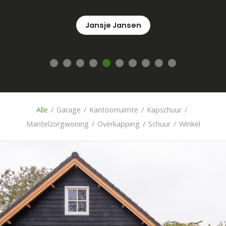
René
Alle
/
Garage
/
Kantoorruimte
/
Kapschuur
/
Mantelzorgwoning
/
Overkapping
/
Schuur
/
Winkel