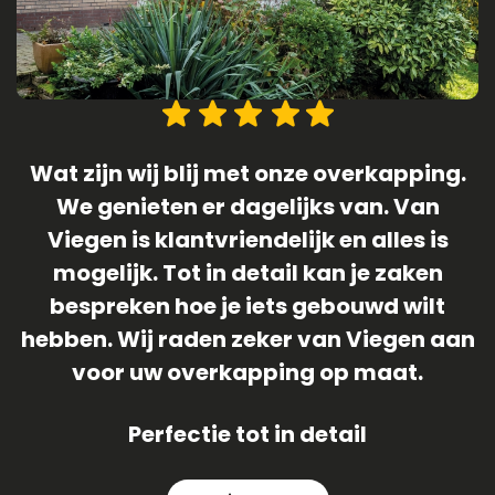
.
1 April 2019 (geen grap) was de datum
dat onze langverwachte schuur/
veranda geplaatst is ! Team van Viegen
heeft het gehele proces meer dan waar
an
gemaakt ! We zijn ontzettend blij met
onze veranda , dus laat die zon nu maar
komen