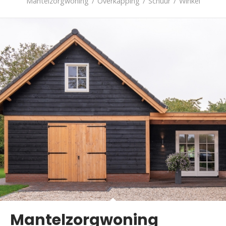
Mantelzorgwoning
/
Overkapping
/
Schuur
/
Winkel
Mantelzorgwoning