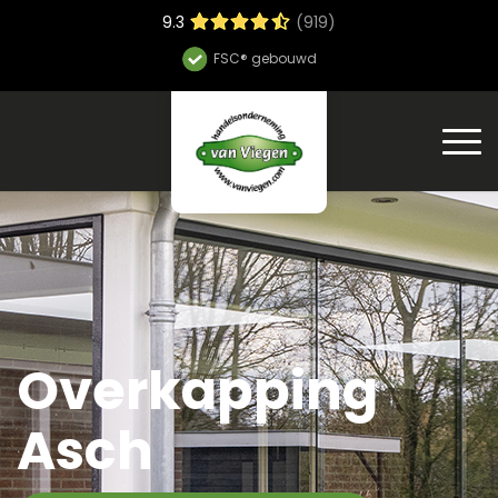
9.3
(919)
Hoge bouwsnelheid
Overkapping
Asch