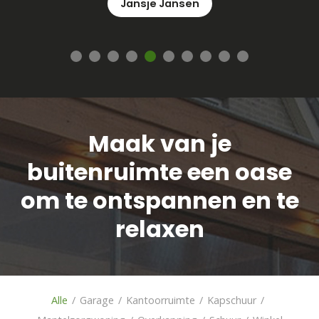
René
Maak van je
buitenruimte een oase
om te ontspannen en te
relaxen
Alle
/
Garage
/
Kantoorruimte
/
Kapschuur
/